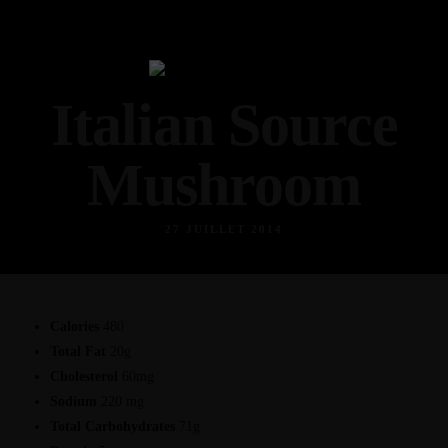
Italian Source
Mushroom
27 JUILLET 2014
Calories
480
Total Fat
20g
Cholesterol
60mg
Sodium
220 mg
Total Carbohydrates
71g